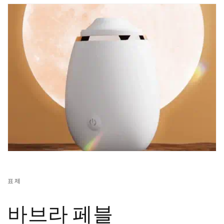
표제
바브라 페블